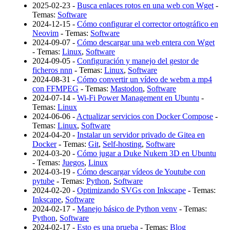
2025-02-23 -
Busca enlaces rotos en una web con Wget
-
Temas:
Software
2024-12-15 -
Cómo configurar el corrector ortográfico en
Neovim
- Temas:
Software
2024-09-07 -
Cómo descargar una web entera con Wget
- Temas:
Linux
,
Software
2024-09-05 -
Configuración y manejo del gestor de
ficheros nnn
- Temas:
Linux
,
Software
2024-08-31 -
Cómo convertir un vídeo de webm a mp4
con FFMPEG
- Temas:
Mastodon
,
Software
2024-07-14 -
Wi-Fi Power Management en Ubuntu
-
Temas:
Linux
2024-06-06 -
Actualizar servicios con Docker Compose
-
Temas:
Linux
,
Software
2024-04-20 -
Instalar un servidor privado de Gitea en
Docker
- Temas:
Git
,
Self-hosting
,
Software
2024-03-20 -
Cómo jugar a Duke Nukem 3D en Ubuntu
- Temas:
Juegos
,
Linux
2024-03-19 -
Cómo descargar vídeos de Youtube con
pytube
- Temas:
Python
,
Software
2024-02-20 -
Optimizando SVGs con Inkscape
- Temas:
Inkscape
,
Software
2024-02-17 -
Manejo básico de Python venv
- Temas:
Python
,
Software
2024-02-17 -
Esto es una prueba
- Temas:
Blog