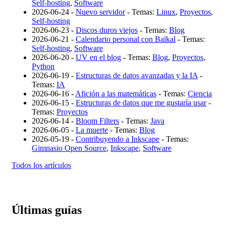
Self-hosting
,
Software
2026-06-24 -
Nuevo servidor
- Temas:
Linux
,
Proyectos
,
Self-hosting
2026-06-23 -
Discos duros viejos
- Temas:
Blog
2026-06-21 -
Calendario personal con Baïkal
- Temas:
Self-hosting
,
Software
2026-06-20 -
UV en el blog
- Temas:
Blog
,
Proyectos
,
Python
2026-06-19 -
Estructuras de datos avanzadas y la IA
-
Temas:
IA
2026-06-16 -
Afición a las matemáticas
- Temas:
Ciencia
2026-06-15 -
Estructuras de datos que me gustaría usar
-
Temas:
Proyectos
2026-06-14 -
Bloom Filters
- Temas:
Java
2026-06-05 -
La muerte
- Temas:
Blog
2026-05-19 -
Contribuyendo a Inkscape
- Temas:
Gimnasio Open Source
,
Inkscape
,
Software
Todos los artículos
Últimas guías