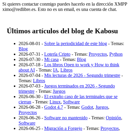
Si quieres contactar conmigo puedes hacerlo en la dirección XMPP
ximo@redlibre.es. Esto no es un email, es una cuenta de chat.
Últimos artículos del blog de Kabosu
2026-08-01 -
Sobre la periodicidad de este blog
- Temas:
Blog
2026-07-31 -
Lotería Cripto
- Temas:
Proyectos
,
Python
2026-07-30 -
Mi casa
- Temas:
Blog
2026-07-18 -
Los libros Open to work y How to think
about AI
- Temas:
IA
,
Libros
2026-07-04 -
Mis lecturas de 2026 - Segundo trimestre
-
Temas:
Libros
2026-07-03 -
Juegos terminados en 2026 - Segundo
trimestre
- Temas:
Juegos
2026-06-30 -
El extraño caso de las terminales que se
cierran
- Temas:
Linux
,
Software
2026-06-28 -
Godot 4.7
- Temas:
Godot
,
Juegos
,
Proyectos
2026-06-26 -
Software no mantenido
- Temas:
Opinión
,
Software
2026-06-25 -
Migración a Forgejo
- Temas:
Proyectos
,